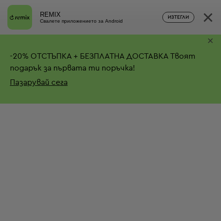
×
REMIX
ИЗТЕГЛИ
Свалете приложението за Android
×
-
20%
ОТСТЪПКА + БЕЗПЛАТНА ДОСТАВКА
Твоят
подарък за първата ти поръчка!
Пазарувай сега