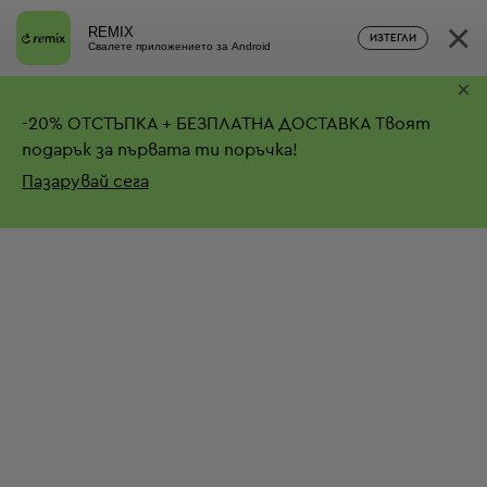
×
REMIX
ИЗТЕГЛИ
Свалете приложението за Android
×
-
20%
ОТСТЪПКА + БЕЗПЛАТНА ДОСТАВКА
Твоят
подарък за първата ти поръчка!
Пазарувай сега