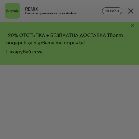
×
REMIX
ИЗТЕГЛИ
Свалете приложението за Android
×
-
20%
ОТСТЪПКА + БЕЗПЛАТНА ДОСТАВКА
Твоят
подарък за първата ти поръчка!
Пазарувай сега