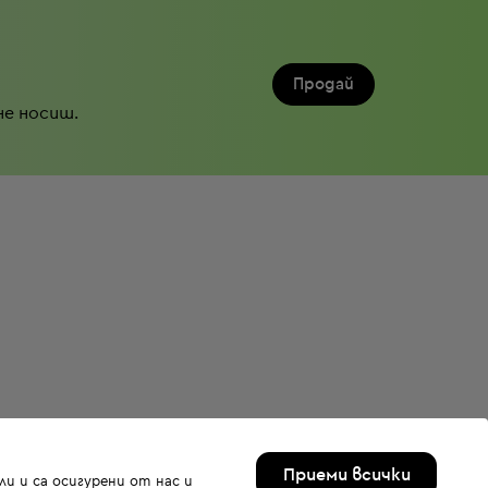
Продай
не носиш.
Приеми всички
и и са осигурени от нас и