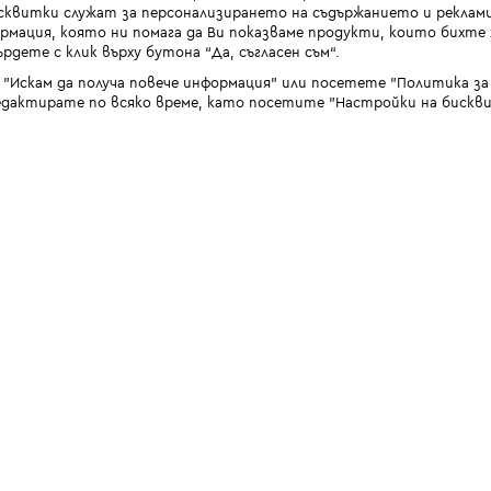
квитки служат за персонализирането на съдържанието и реклами
мация, която ни помага да Ви показваме продукти, които бихте х
рдете с клик върху бутона “Да, съгласен съм“.
 "Искам да получа повече информация" или посетете "Политика з
дактирате по всяко време, като посетите "Настройки на бискви