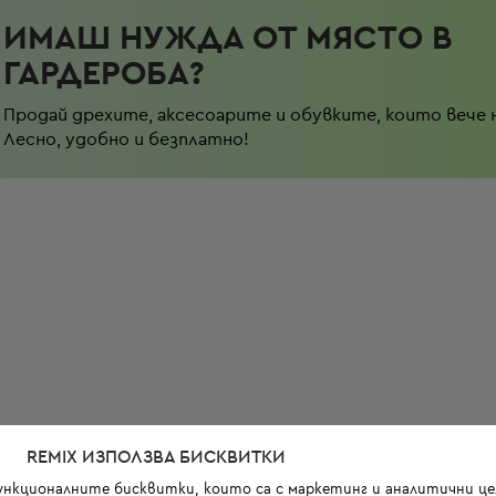
ИМАШ НУЖДА ОТ МЯСТО В
ГАРДЕРОБА?
Продай дрехите, аксесоарите и обувките, които вече 
Лесно, удобно и безплатно!
REMIX ИЗПОЛЗВА БИСКВИТКИ
функционалните бисквитки, които са с маркетинг и аналитични цел