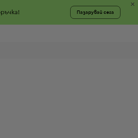
×
ръчка!
Пазарувай сега