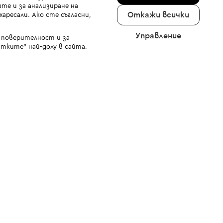
те и за анализиране на
Откажи всички
аресали. Ако сте съгласни,
Управление
а поверителност и за
тките" най-долу в сайта.