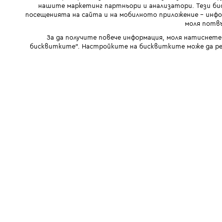
нашите маркетинг партньори и анализатори. Тези бис
посещенията на сайта и на мобилното приложение - инфор
моля потвъ
За да получите повече информация, моля натиснете
бисквитките". Настройките на бисквитките може да ре