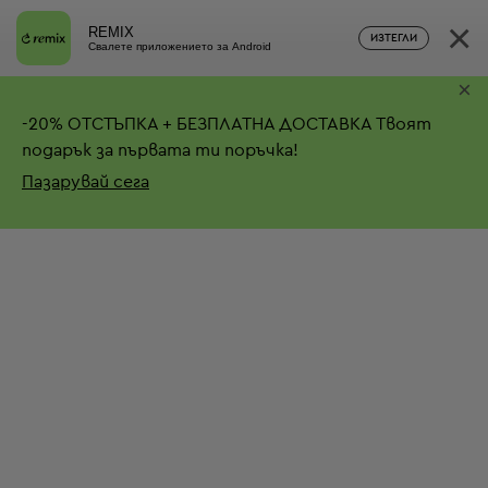
×
REMIX
ИЗТЕГЛИ
Свалете приложението за Android
×
-
20%
ОТСТЪПКА + БЕЗПЛАТНА ДОСТАВКА
Твоят
подарък за първата ти поръчка!
Пазарувай сега