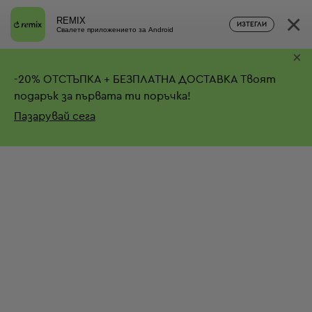
×
REMIX
ИЗТЕГЛИ
Свалете приложението за Android
×
-
20%
ОТСТЪПКА + БЕЗПЛАТНА ДОСТАВКА
Твоят
подарък за първата ти поръчка!
Пазарувай сега