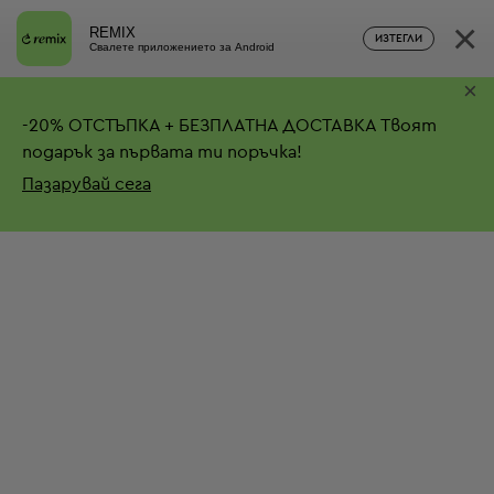
×
REMIX
ИЗТЕГЛИ
Свалете приложението за Android
×
-
20%
ОТСТЪПКА + БЕЗПЛАТНА ДОСТАВКА
Твоят
подарък за първата ти поръчка!
Пазарувай сега