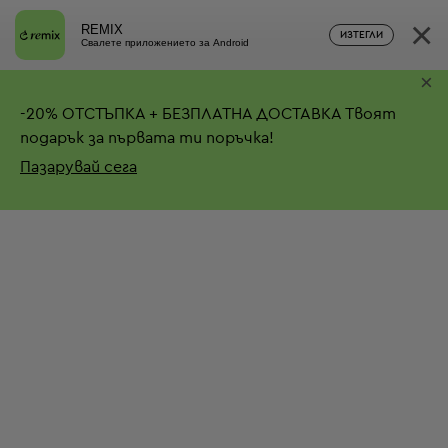
×
REMIX
ИЗТЕГЛИ
Свалете приложението за Android
×
-
20%
ОТСТЪПКА + БЕЗПЛАТНА ДОСТАВКА
Твоят
подарък за първата ти поръчка!
Пазарувай сега