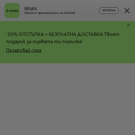
×
REMIX
ИЗТЕГЛИ
Свалете приложението за Android
×
-
20%
ОТСТЪПКА + БЕЗПЛАТНА ДОСТАВКА
Твоят
подарък за първата ти поръчка!
Пазарувай сега