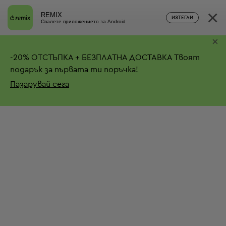
×
REMIX
ИЗТЕГЛИ
Свалете приложението за Android
×
-
20%
ОТСТЪПКА + БЕЗПЛАТНА ДОСТАВКА
Твоят
подарък за първата ти поръчка!
Пазарувай сега