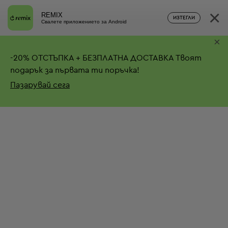
×
REMIX
ИЗТЕГЛИ
Свалете приложението за Android
×
-
20%
ОТСТЪПКА + БЕЗПЛАТНА ДОСТАВКА
Твоят
подарък за първата ти поръчка!
Пазарувай сега