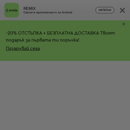
×
REMIX
ИЗТЕГЛИ
Свалете приложението за Android
×
-
20%
ОТСТЪПКА + БЕЗПЛАТНА ДОСТАВКА
Твоят
подарък за първата ти поръчка!
Пазарувай сега