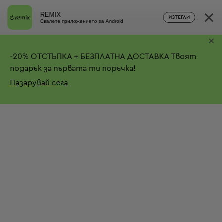
×
REMIX
ИЗТЕГЛИ
Свалете приложението за Android
×
-
20%
ОТСТЪПКА + БЕЗПЛАТНА ДОСТАВКА
Твоят
подарък за първата ти поръчка!
Пазарувай сега