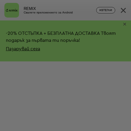
×
REMIX
ИЗТЕГЛИ
Свалете приложението за Android
×
-
20%
ОТСТЪПКА + БЕЗПЛАТНА ДОСТАВКА
Твоят
подарък за първата ти поръчка!
Пазарувай сега