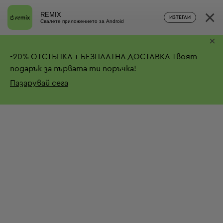
×
REMIX
ИЗТЕГЛИ
Свалете приложението за Android
×
-
20%
ОТСТЪПКА + БЕЗПЛАТНА ДОСТАВКА
Твоят
подарък за първата ти поръчка!
Пазарувай сега