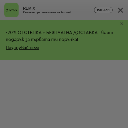
×
REMIX
ИЗТЕГЛИ
Свалете приложението за Android
×
-
20%
ОТСТЪПКА + БЕЗПЛАТНА ДОСТАВКА
Твоят
подарък за първата ти поръчка!
Пазарувай сега