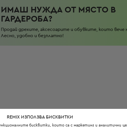
ИМАШ НУЖДА ОТ МЯСТО В
ГАРДЕРОБА?
Продай дрехите, аксесоарите и обувките, които вече 
Лесно, удобно и безплатно!
REMIX ИЗПОЛЗВА БИСКВИТКИ
функционалните бисквитки, които са с маркетинг и аналитични цел