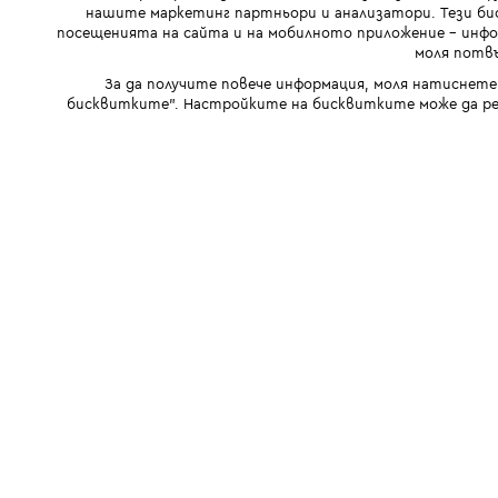
нашите маркетинг партньори и анализатори. Тези бис
посещенията на сайта и на мобилното приложение - инфор
моля потвъ
За да получите повече информация, моля натиснете
бисквитките". Настройките на бисквитките може да ре