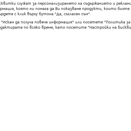
квитки служат за персонализирането на съдържанието и реклами
мация, която ни помага да Ви показваме продукти, които бихте х
рдете с клик върху бутона “Да, съгласен съм“.
 "Искам да получа повече информация" или посетете "Политика з
дактирате по всяко време, като посетите "Настройки на бискви