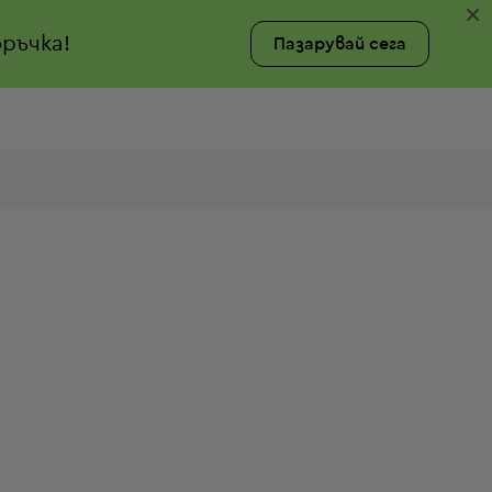
×
ръчка!
Пазарувай сега