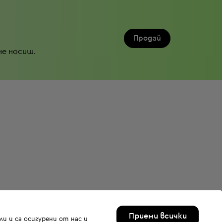
Продай
не носиш.
Приеми всички
и и са осигурени от нас и