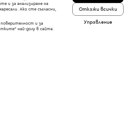
те и за анализиране на
Откажи всички
аресали. Ако сте съгласни,
Управление
а поверителност и за
тките" най-долу в сайта.