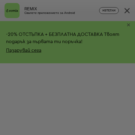
×
REMIX
ИЗТЕГЛИ
Свалете приложението за Android
×
-
20%
ОТСТЪПКА + БЕЗПЛАТНА ДОСТАВКА
Твоят
подарък за първата ти поръчка!
Пазарувай сега