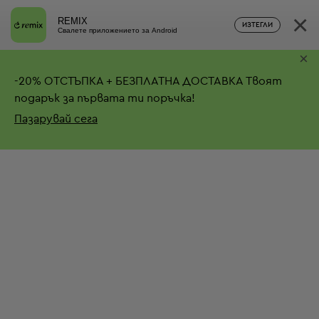
×
REMIX
ИЗТЕГЛИ
Свалете приложението за Android
×
-
20%
ОТСТЪПКА + БЕЗПЛАТНА ДОСТАВКА
Твоят
подарък за първата ти поръчка!
Пазарувай сега