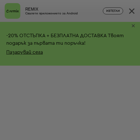
×
REMIX
ИЗТЕГЛИ
Свалете приложението за Android
×
-
20%
ОТСТЪПКА + БЕЗПЛАТНА ДОСТАВКА
Твоят
подарък за първата ти поръчка!
Пазарувай сега