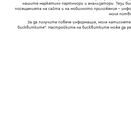
нашите маркетинг партньори и анализатори. Тези бис
посещенията на сайта и на мобилното приложение - инфор
моля потвъ
За да получите повече информация, моля натиснете
бисквитките". Настройките на бисквитките може да ре