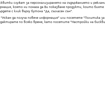
квитки служат за персонализирането на съдържанието и реклами
мация, която ни помага да Ви показваме продукти, които бихте х
рдете с клик върху бутона “Да, съгласен съм“.
 "Искам да получа повече информация" или посетете "Политика з
дактирате по всяко време, като посетите "Настройки на бискви