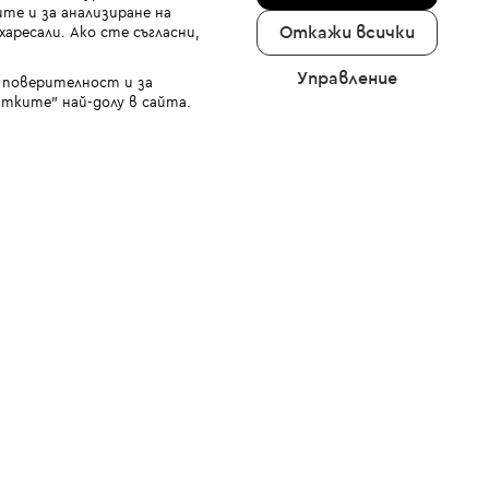
те и за анализиране на
Откажи всички
аресали. Ако сте съгласни,
Управление
а поверителност и за
тките" най-долу в сайта.