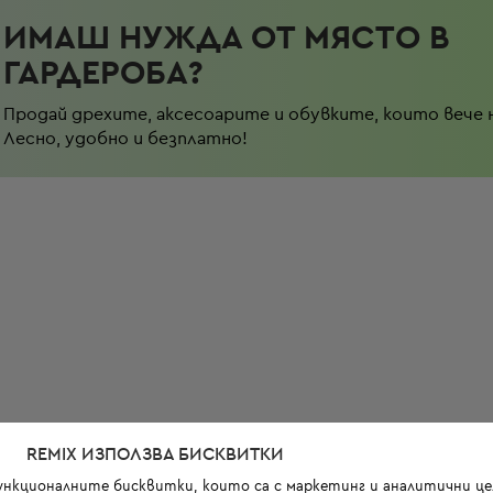
ИМАШ НУЖДА ОТ МЯСТО В
ГАРДЕРОБА?
Продай дрехите, аксесоарите и обувките, които вече 
Лесно, удобно и безплатно!
REMIX ИЗПОЛЗВА БИСКВИТКИ
функционалните бисквитки, които са с маркетинг и аналитични цел