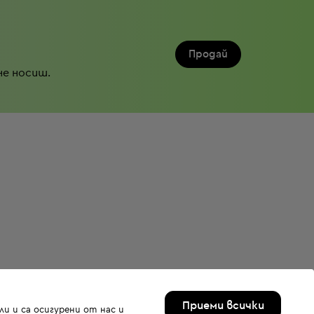
Продай
не носиш.
Приеми всички
и и са осигурени от нас и