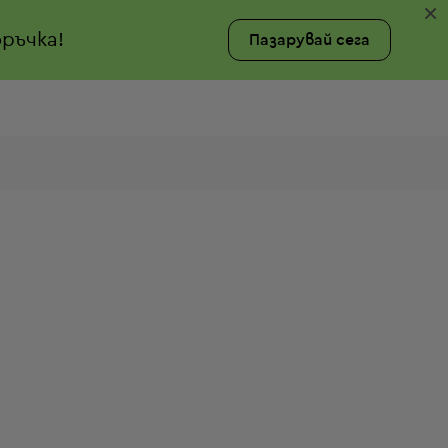
×
ръчка!
Пазарувай сега