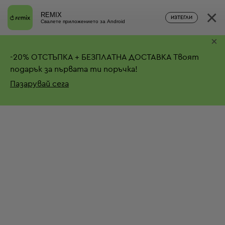
×
REMIX
ИЗТЕГЛИ
Свалете приложението за Android
×
-
20%
ОТСТЪПКА + БЕЗПЛАТНА ДОСТАВКА
Твоят
подарък за първата ти поръчка!
Пазарувай сега