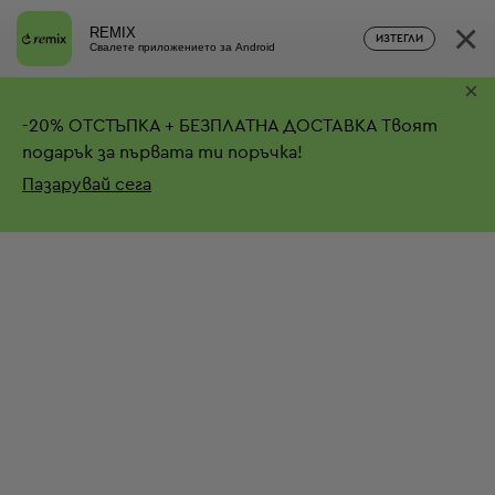
×
REMIX
ИЗТЕГЛИ
Свалете приложението за Android
×
-
20%
ОТСТЪПКА + БЕЗПЛАТНА ДОСТАВКА
Твоят
подарък за първата ти поръчка!
Пазарувай сега