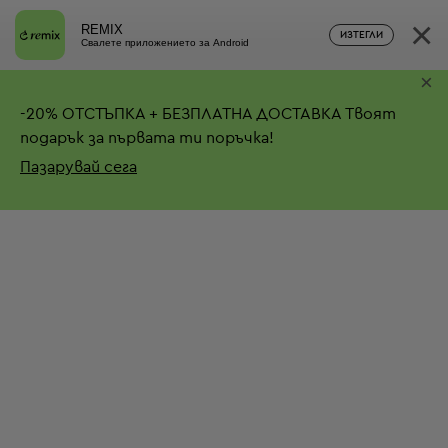
×
REMIX
ИЗТЕГЛИ
Свалете приложението за Android
×
-
20%
ОТСТЪПКА + БЕЗПЛАТНА ДОСТАВКА
Твоят
подарък за първата ти поръчка!
Пазарувай сега