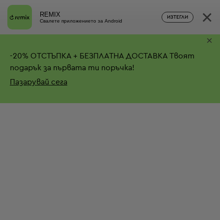
×
REMIX
ИЗТЕГЛИ
Свалете приложението за Android
×
-
20%
ОТСТЪПКА + БЕЗПЛАТНА ДОСТАВКА
Твоят
подарък за първата ти поръчка!
Пазарувай сега