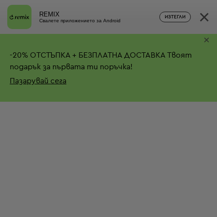
×
REMIX
ИЗТЕГЛИ
Свалете приложението за Android
×
-
20%
ОТСТЪПКА + БЕЗПЛАТНА ДОСТАВКА
Твоят
подарък за първата ти поръчка!
Пазарувай сега