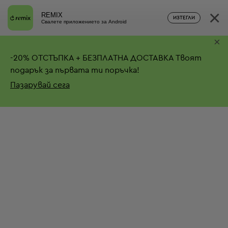
×
REMIX
ИЗТЕГЛИ
Свалете приложението за Android
×
-
20%
ОТСТЪПКА + БЕЗПЛАТНА ДОСТАВКА
Твоят
подарък за първата ти поръчка!
Пазарувай сега