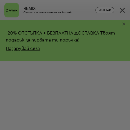
×
REMIX
ИЗТЕГЛИ
Свалете приложението за Android
×
-
20%
ОТСТЪПКА + БЕЗПЛАТНА ДОСТАВКА
Твоят
подарък за първата ти поръчка!
Пазарувай сега