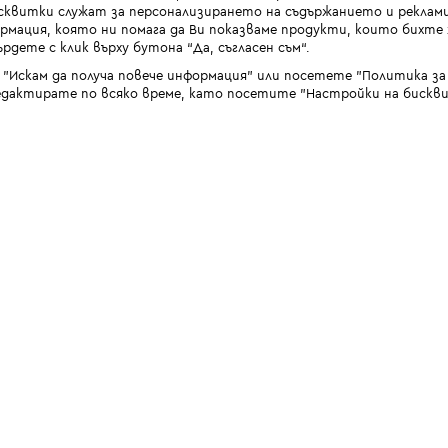
квитки служат за персонализирането на съдържанието и реклами
мация, която ни помага да Ви показваме продукти, които бихте х
рдете с клик върху бутона “Да, съгласен съм“.
 "Искам да получа повече информация" или посетете "Политика з
дактирате по всяко време, като посетите "Настройки на бискви