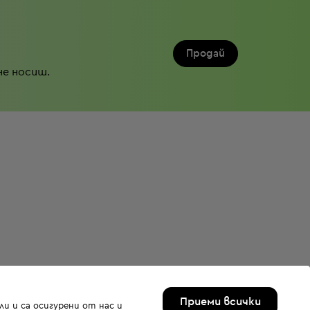
Продай
не носиш.
Приеми всички
и и са осигурени от нас и