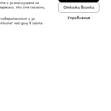
те и за анализиране на
Откажи всички
аресали. Ако сте съгласни,
Управление
а поверителност и за
тките" най-долу в сайта.