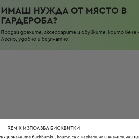
ИМАШ НУЖДА ОТ МЯСТО В
ГАРДЕРОБА?
Продай дрехите, аксесоарите и обувките, които вече 
Лесно, удобно и безплатно!
REMIX ИЗПОЛЗВА БИСКВИТКИ
функционалните бисквитки, които са с маркетинг и аналитични цел