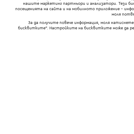
нашите маркетинг партньори и анализатори. Тези бис
посещенията на сайта и на мобилното приложение - инфор
моля потвъ
За да получите повече информация, моля натиснете
бисквитките". Настройките на бисквитките може да ре