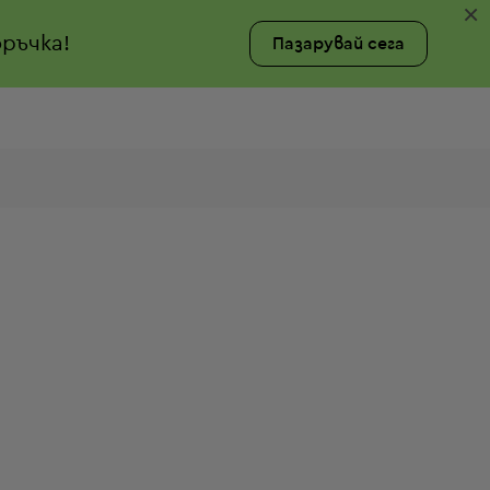
×
ръчка!
Пазарувай сега