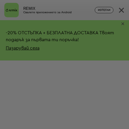
×
REMIX
ИЗТЕГЛИ
Свалете приложението за Android
×
-
20%
ОТСТЪПКА + БЕЗПЛАТНА ДОСТАВКА
Твоят
подарък за първата ти поръчка!
Пазарувай сега