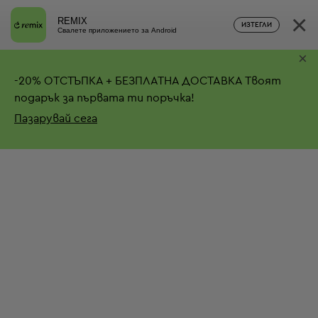
×
REMIX
ИЗТЕГЛИ
Свалете приложението за Android
×
-
20%
ОТСТЪПКА + БЕЗПЛАТНА ДОСТАВКА
Твоят
подарък за първата ти поръчка!
Пазарувай сега