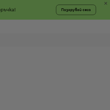
×
ръчка!
Пазарувай сега