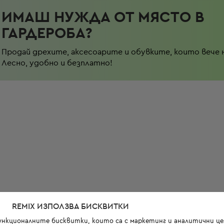
ИМАШ НУЖДА ОТ МЯСТО В
ГАРДЕРОБА?
Продай дрехите, аксесоарите и обувките, които вече 
Лесно, удобно и безплатно!
REMIX ИЗПОЛЗВА БИСКВИТКИ
функционалните бисквитки, които са с маркетинг и аналитични цел