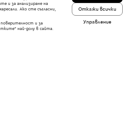
те и за анализиране на
Откажи всички
аресали. Ако сте съгласни,
Управление
а поверителност и за
тките" най-долу в сайта.