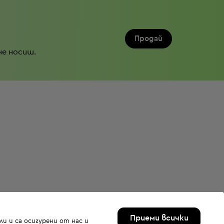
Продай
не носиш.
Приеми всички
и и са осигурени от нас и