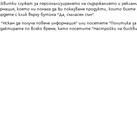
квитки служат за персонализирането на съдържанието и реклами
мация, която ни помага да Ви показваме продукти, които бихте х
рдете с клик върху бутона “Да, съгласен съм“.
 "Искам да получа повече информация" или посетете "Политика з
дактирате по всяко време, като посетите "Настройки на бискви