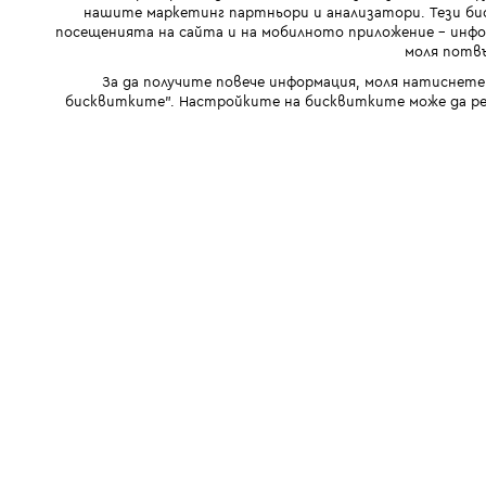
нашите маркетинг партньори и анализатори. Тези бис
посещенията на сайта и на мобилното приложение - инфор
моля потвъ
За да получите повече информация, моля натиснете
бисквитките". Настройките на бисквитките може да ре