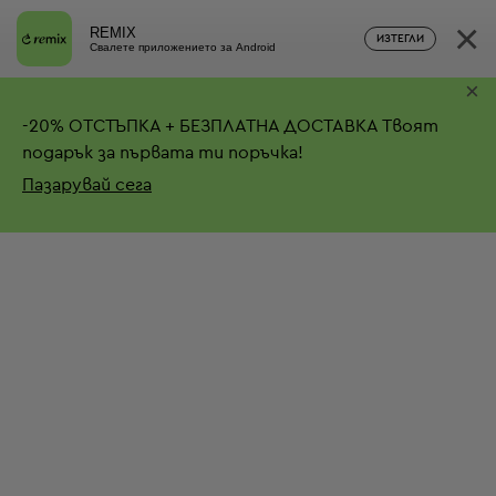
×
REMIX
ИЗТЕГЛИ
Свалете приложението за Android
×
-
20%
ОТСТЪПКА + БЕЗПЛАТНА ДОСТАВКА
Твоят
подарък за първата ти поръчка!
Пазарувай сега