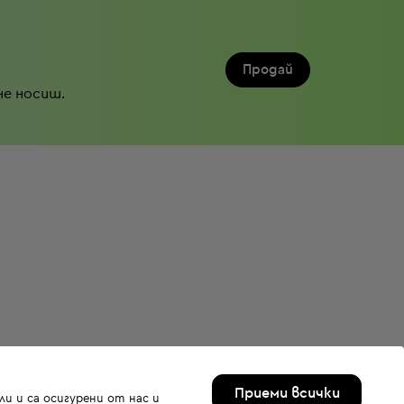
Продай
не носиш.
Приеми всички
и и са осигурени от нас и