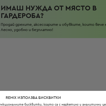
ИМАШ НУЖДА ОТ МЯСТО В
ГАРДЕРОБА?
Продай дрехите, аксесоарите и обувките, които вече 
Лесно, удобно и безплатно!
REMIX ИЗПОЛЗВА БИСКВИТКИ
функционалните бисквитки, които са с маркетинг и аналитични цел