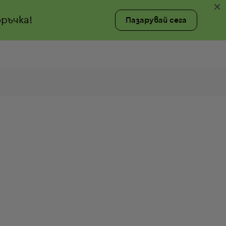
×
ръчка!
Пазарувай сега