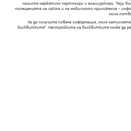
нашите маркетинг партньори и анализатори. Тези бис
посещенията на сайта и на мобилното приложение - инфор
моля потвъ
За да получите повече информация, моля натиснете
бисквитките". Настройките на бисквитките може да ре