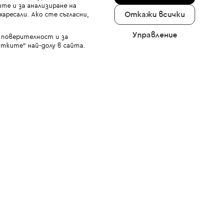
те и за анализиране на
Откажи всички
аресали. Ако сте съгласни,
Управление
а поверителност и за
тките" най-долу в сайта.