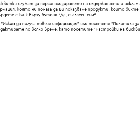
квитки служат за персонализирането на съдържанието и реклами
мация, която ни помага да Ви показваме продукти, които бихте х
рдете с клик върху бутона “Да, съгласен съм“.
 "Искам да получа повече информация" или посетете "Политика з
дактирате по всяко време, като посетите "Настройки на бискви