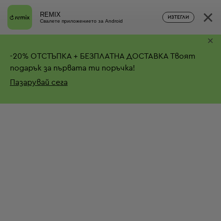
×
REMIX
ИЗТЕГЛИ
Свалете приложението за Android
×
-
20%
ОТСТЪПКА + БЕЗПЛАТНА ДОСТАВКА
Твоят
подарък за първата ти поръчка!
Пазарувай сега