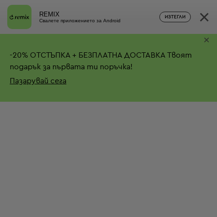
×
REMIX
ИЗТЕГЛИ
Свалете приложението за Android
×
-
20%
ОТСТЪПКА + БЕЗПЛАТНА ДОСТАВКА
Твоят
подарък за първата ти поръчка!
Пазарувай сега