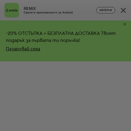
×
REMIX
ИЗТЕГЛИ
Свалете приложението за Android
×
-
20%
ОТСТЪПКА + БЕЗПЛАТНА ДОСТАВКА
Твоят
подарък за първата ти поръчка!
Пазарувай сега