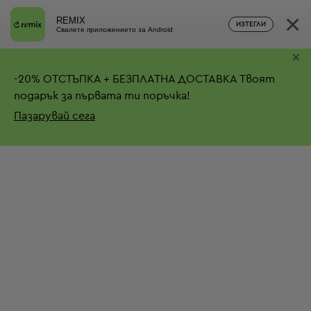
×
REMIX
ИЗТЕГЛИ
Свалете приложението за Android
×
-
20%
ОТСТЪПКА + БЕЗПЛАТНА ДОСТАВКА
Твоят
подарък за първата ти поръчка!
Пазарувай сега