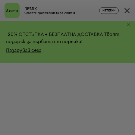
×
REMIX
ИЗТЕГЛИ
Свалете приложението за Android
×
-
20%
ОТСТЪПКА + БЕЗПЛАТНА ДОСТАВКА
Твоят
подарък за първата ти поръчка!
Пазарувай сега