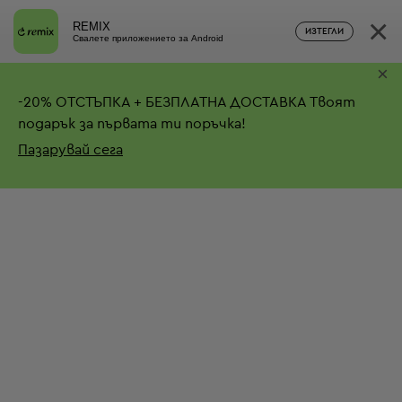
×
REMIX
ИЗТЕГЛИ
Свалете приложението за Android
×
-
20%
ОТСТЪПКА + БЕЗПЛАТНА ДОСТАВКА
Твоят
подарък за първата ти поръчка!
Пазарувай сега