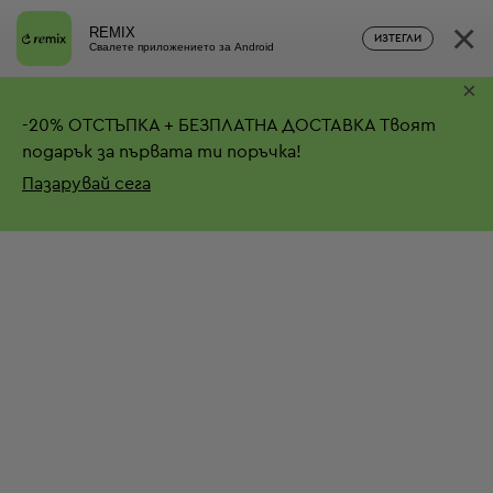
×
REMIX
ИЗТЕГЛИ
Свалете приложението за Android
×
-
20%
ОТСТЪПКА + БЕЗПЛАТНА ДОСТАВКА
Твоят
подарък за първата ти поръчка!
Пазарувай сега