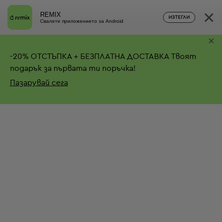
×
REMIX
ИЗТЕГЛИ
Свалете приложението за Android
×
-
20%
ОТСТЪПКА + БЕЗПЛАТНА ДОСТАВКА
Твоят
подарък за първата ти поръчка!
Пазарувай сега