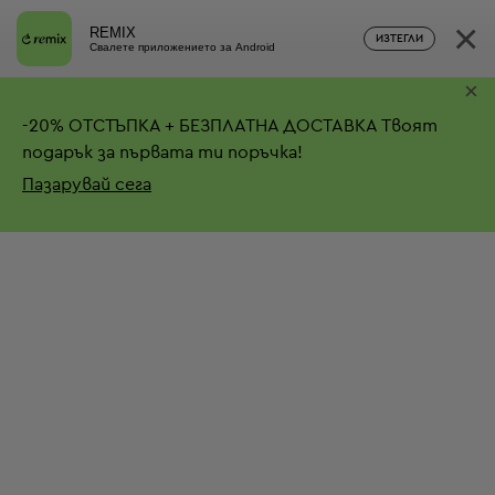
×
REMIX
ИЗТЕГЛИ
Свалете приложението за Android
×
-
20%
ОТСТЪПКА + БЕЗПЛАТНА ДОСТАВКА
Твоят
подарък за първата ти поръчка!
Пазарувай сега