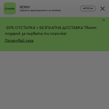
×
REMIX
ИЗТЕГЛИ
Свалете приложението за Android
×
-
20%
ОТСТЪПКА + БЕЗПЛАТНА ДОСТАВКА
Твоят
подарък за първата ти поръчка!
Пазарувай сега