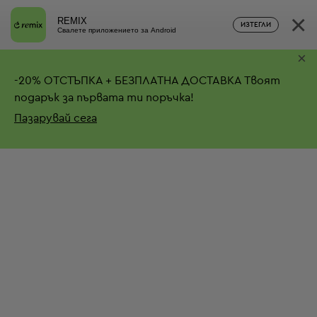
×
REMIX
ИЗТЕГЛИ
Свалете приложението за Android
×
-
20%
ОТСТЪПКА + БЕЗПЛАТНА ДОСТАВКА
Твоят
подарък за първата ти поръчка!
Пазарувай сега