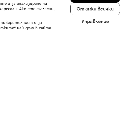
те и за анализиране на
Откажи всички
аресали. Ако сте съгласни,
Управление
а поверителност и за
тките" най-долу в сайта.