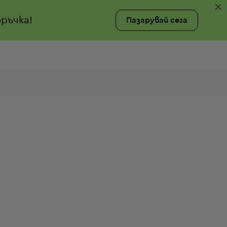
×
ръчка!
Пазарувай сега