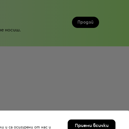
Продай
не носиш.
Приеми всички
и и са осигурени от нас и