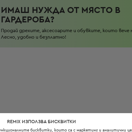
ИМАШ НУЖДА ОТ МЯСТО В
ГАРДЕРОБА?
Продай дрехите, аксесоарите и обувките, които вече 
Лесно, удобно и безплатно!
REMIX ИЗПОЛЗВА БИСКВИТКИ
функционалните бисквитки, които са с маркетинг и аналитични цел