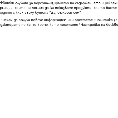
квитки служат за персонализирането на съдържанието и реклами
мация, която ни помага да Ви показваме продукти, които бихте х
рдете с клик върху бутона “Да, съгласен съм“.
 "Искам да получа повече информация" или посетете "Политика з
дактирате по всяко време, като посетите "Настройки на бискви