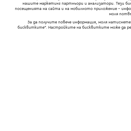
нашите маркетинг партньори и анализатори. Тези бис
посещенията на сайта и на мобилното приложение - инфор
моля потвъ
За да получите повече информация, моля натиснете
бисквитките". Настройките на бисквитките може да ре