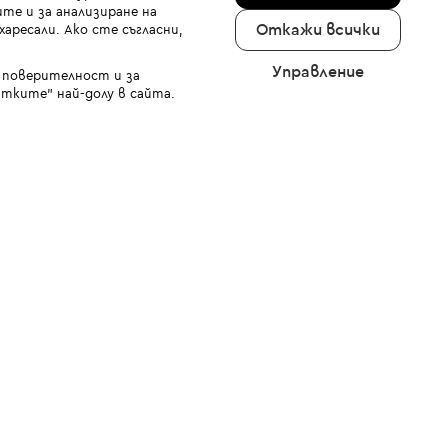
те и за анализиране на
Откажи всички
аресали. Ако сте съгласни,
Управление
а поверителност и за
тките" най-долу в сайта.