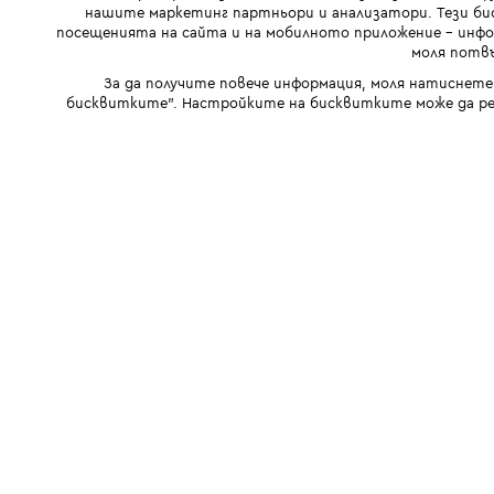
нашите маркетинг партньори и анализатори. Тези бис
посещенията на сайта и на мобилното приложение - инфор
моля потвъ
За да получите повече информация, моля натиснете
бисквитките". Настройките на бисквитките може да ре