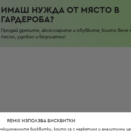
ИМАШ НУЖДА ОТ МЯСТО В
ГАРДЕРОБА?
Продай дрехите, аксесоарите и обувките, които вече 
Лесно, удобно и безплатно!
REMIX ИЗПОЛЗВА БИСКВИТКИ
функционалните бисквитки, които са с маркетинг и аналитични цел