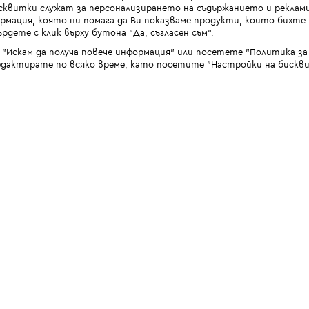
квитки служат за персонализирането на съдържанието и реклами
мация, която ни помага да Ви показваме продукти, които бихте х
рдете с клик върху бутона “Да, съгласен съм“.
 "Искам да получа повече информация" или посетете "Политика з
дактирате по всяко време, като посетите "Настройки на бискви