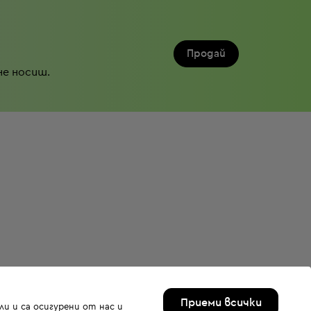
Продай
не носиш.
Приеми всички
и и са осигурени от нас и