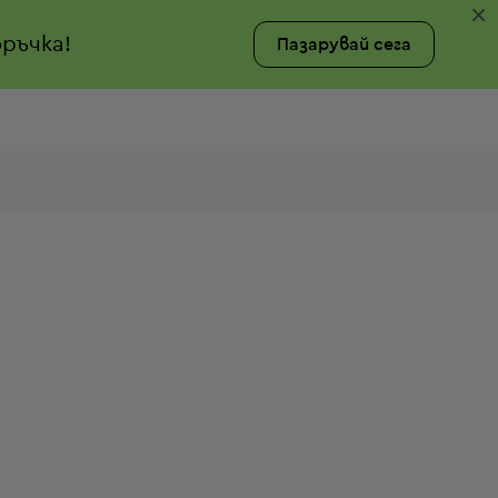
×
ръчка!
Пазарувай сега