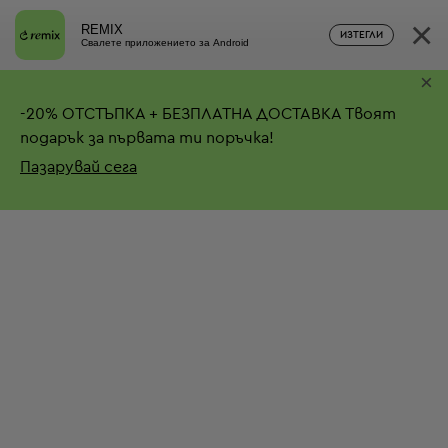
×
REMIX
ИЗТЕГЛИ
Свалете приложението за Android
×
-
20%
ОТСТЪПКА + БЕЗПЛАТНА ДОСТАВКА
Твоят
подарък за първата ти поръчка!
Пазарувай сега