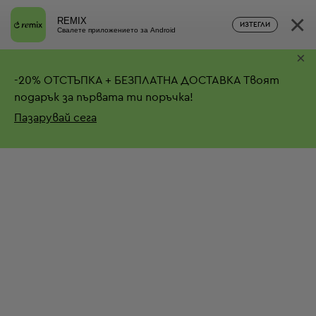
×
REMIX
ИЗТЕГЛИ
Свалете приложението за Android
×
-
20%
ОТСТЪПКА + БЕЗПЛАТНА ДОСТАВКА
Твоят
подарък за първата ти поръчка!
Пазарувай сега