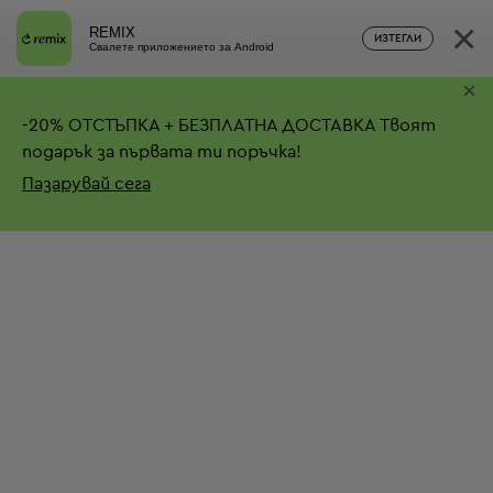
×
REMIX
ИЗТЕГЛИ
Свалете приложението за Android
×
-
20%
ОТСТЪПКА + БЕЗПЛАТНА ДОСТАВКА
Твоят
подарък за първата ти поръчка!
Пазарувай сега